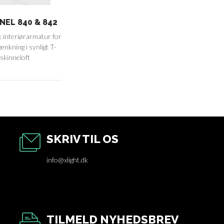
NEL 840 & 842
 interiørarmatur for
nkning i synligt T-
skinneloft
SKRIV TIL OS
info@xlight.dk
TILMELD NYHEDSBREV