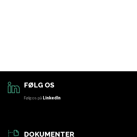
FØLG OS
Følg os på
LinkedIn
DOKUMENTER