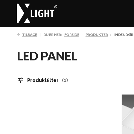
TILBAGE
DU ER HER:
FORSIDE
PRODUKTER
INDENDØR
LED PANEL
tune
Produktfilter
1