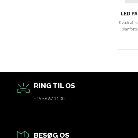
LED PA
Kvadratisk
planforsæ
RING TIL OS
+45 56 67 11 00
BESØG OS