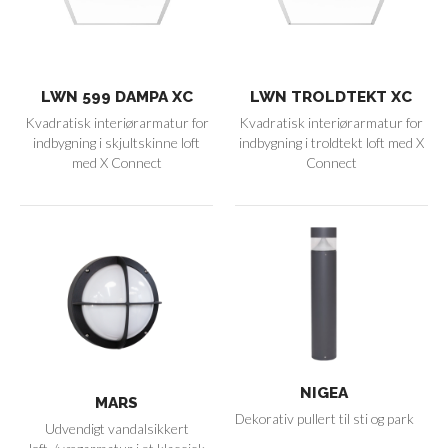
LWN 599 DAMPA XC
LWN TROLDTEKT XC
Kvadratisk interiørarmatur for
Kvadratisk interiørarmatur for
indbygning i skjultskinne loft
indbygning i troldtekt loft med X
med X Connect
Connect
NIGEA
MARS
Dekorativ pullert til sti og park
Udvendigt vandalsikkert