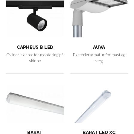
CAPHEUS B LED
AUVA
Cylindrisk spot for montering på
Eksteriørarmatur for mast og
skinne
væg
BARAT
BARAT LED XC