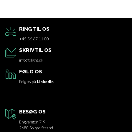
RING TIL OS
+45 56 67 11 00
SKRIV TIL OS
info@xlight.dk
FØLG OS
Følg os på
LinkedIn
BESØG OS
Engvangen 7-9
2680 Solrød Strand