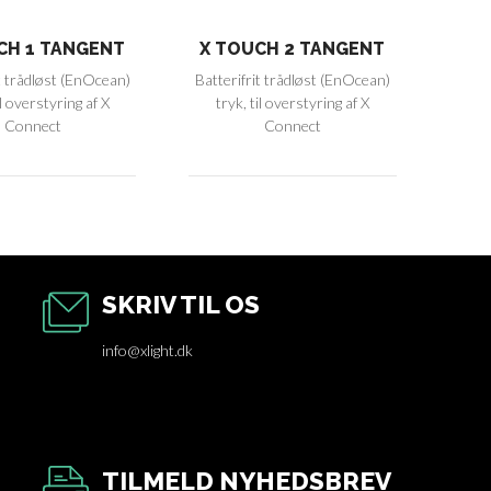
CH 1 TANGENT
X TOUCH 2 TANGENT
t trådløst (EnOcean)
Batterifrit trådløst (EnOcean)
il overstyring af X
tryk, til overstyring af X
Connect
Connect
SKRIV TIL OS
info@xlight.dk
TILMELD NYHEDSBREV