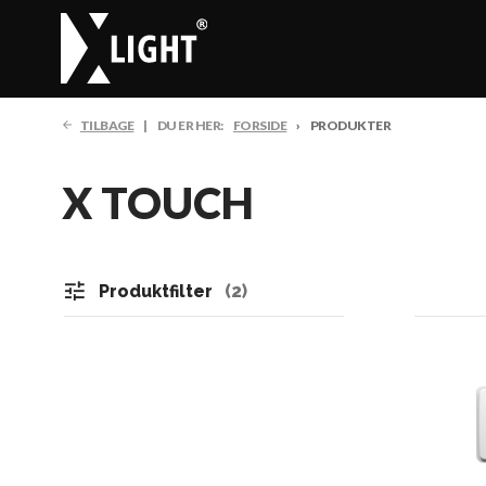
TILBAGE
DU ER HER:
FORSIDE
PRODUKTER
X TOUCH
tune
Produktfilter
2