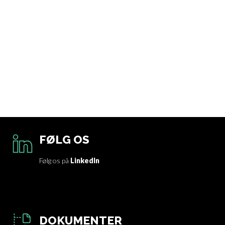
FØLG OS
Følg os på
LinkedIn
DOKUMENTER