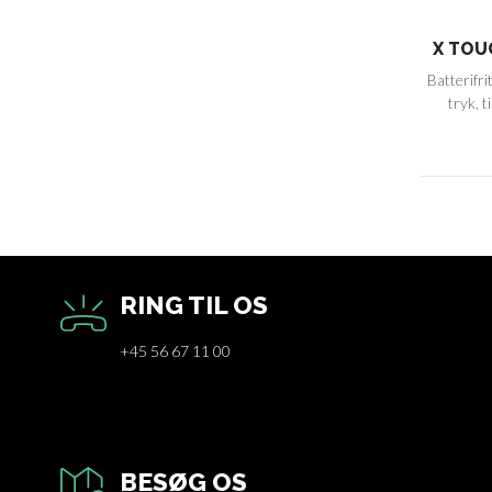
X TOU
Batterifri
tryk, t
RING TIL OS
+45 56 67 11 00
BESØG OS