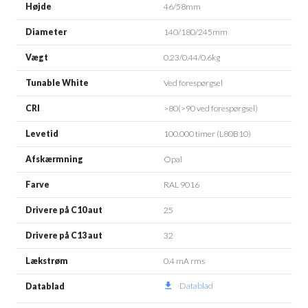
Højde
46/58mm
Diameter
140/180/245mm
Vægt
0.23/0.44/0.6kg
Tunable White
Ved forespørgsel
CRI
>80(>90 ved forespørgsel)
Levetid
100.000 timer (L80B10)
Afskærmning
Opal
Farve
RAL 9016
Drivere på C10 aut
25
Drivere på C13 aut
32
Lækstrøm
0.4 mA rms
Datablad
file_download
Datablad