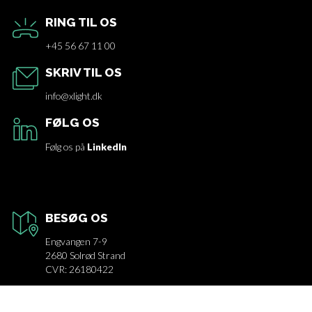
RING TIL OS
+45 56 67 11 00
SKRIV TIL OS
info@xlight.dk
FØLG OS
Følg os på
LinkedIn
BESØG OS
Engvangen 7-9
2680 Solrød Strand
CVR: 26180422
TILMELD NYHEDSBREV